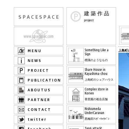
建 築 作 品
S P A C E S P A C E
project
www.spacspac.com
Something Like a
M E N U
上島町
Sign
N E W S
標識のようなもの
Share House in
P R O J E C T
Kayashima-chou
P U B L I C A T I O N
上島町のシェアハウス
Complex store in
A B O U T U S
Korien
P A R T N E R
香里園の複合店舗
Nishiumeda
C O N T A C T
UnderCaravan
t w i t t e r
西梅田ｱﾝﾀﾞｰｷｬﾗﾊﾞﾝ
Ten6 attack!