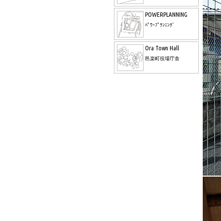
POWERPLANNING
ﾊﾟﾜｰﾌﾟﾗﾝﾆﾝｸﾞ
Ora Town Hall
邑楽町役場庁舎