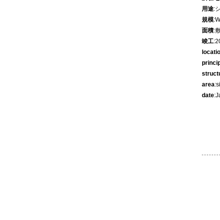
用途
:
規模
:
面積
:
竣工
:
locati
princi
struct
area
:
date
:J