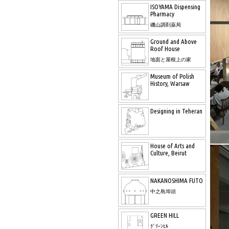
ISOYAMA Dispensing
Pharmacy
磯山調剤薬局
Ground and Above
Roof House
地面と屋根上の家
Museum of Polish
History, Warsaw
Designing in Teheran
House of Arts and
Culture, Beirut
NAKANOSHIMA FUTO
中之島埠頭
GREEN HILL
ｸﾞﾘｰﾝﾋﾙ