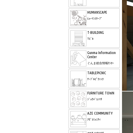
HUMANSCAPE
ﾋｭｰﾏﾝｽｹｰﾌﾟ
T-BUILDING
Tﾋﾞﾙ
Gunma Information
Center
ぐんま総合情報ｾﾝﾀｰ
TABLEPICNIC
ﾃｰﾌﾞﾙﾋﾟｸﾆｯｸ
FURNITURE TOWN
ｼﾞｭｳﾊﾞｺﾉﾏﾁ
AZE COMMUNITY
ｱｾﾞｺﾐｭﾆﾃｨ