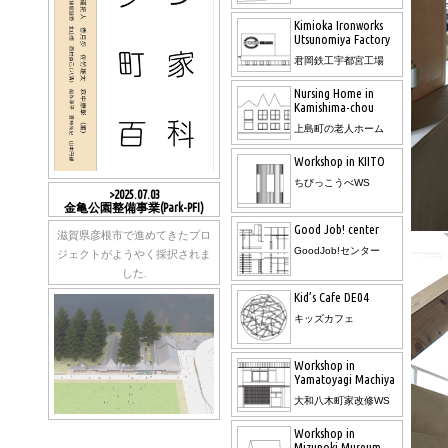
Kimioka Ironworks
Utsunomiya Factory
君岡鉄工宇都宮工場
Nursing Home in
Kamishima-chou
上島町の老人ホーム
Workshop in KIITO
ちびっこうべWS
>2025.07.03
金亀公園整備事業(Park-PFI)
Good Job! center
滋賀県彦根市で進めてきたプロ
GoodJob!センター
ジェクトがようやく採択されま
した.
Kid’s Cafe DE04
キッズカフェ
Workshop in
Yamatoyagi Machiya
大和八木町家改修WS
Workshop in
Mizunoki Museum