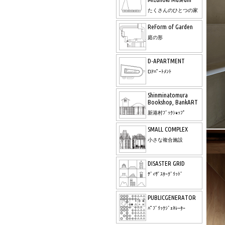
たくさんのひとつの家
ReForm of Garden
庭の形
D-APARTMENT
Dｱﾊﾟｰﾄﾒﾝﾄ
Shinminatomura
Bookshop, BankART
新港村ﾌﾞｯｸｼｮｯﾌﾟ
SMALL COMPLEX
小さな複合施設
DISASTER GRID
ﾃﾞｨｻﾞｽﾀｰｸﾞﾘｯﾄﾞ
PUBLICGENERATOR
ﾊﾟﾌﾞﾘｯｸｼﾞｪﾈﾚｰﾀｰ