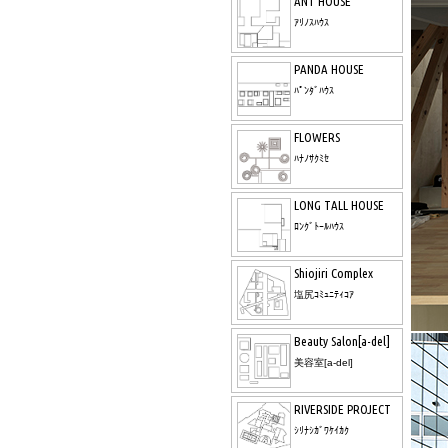
ANT HOUSE
ｱﾘﾉｽﾊｳｽ
PANDA HOUSE
ﾊﾟﾝﾀﾞﾊｳｽ
FLOWERS
ﾊﾅﾉｻｸﾐｾ
LONG TALL HOUSE
ﾛﾝｸﾞﾄｰﾙﾊｳｽ
Shiojiri Complex
塩尻ｺﾐｭﾆﾃｨｺｱ
Beauty Salon[a-del]
美容室[a-del]
RIVERSIDE PROJECT
ｼﾘﾅｼｶﾞﾜｹｲｶｸ