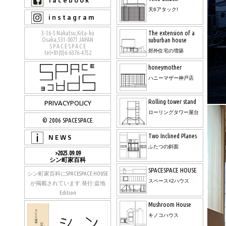
f a c e b o o k
天6アタック!
i n s t a g r a m
The extension of a
3-16-5 Nakatsu,Kita-ku
Osaka,531-0071 JAPAN
suburban house
S P A C E S P A C E
郊外住宅の増築
tel+81(0)6-6376-4752
honeymother
ハニーマザー神戸店
Rolling tower stand
PRIVACYPOLICY
ローリングタワー屋台
© 2006 SPACESPACE
Two Inclined Planes
N E W S
ふたつの斜面
>2025.09.09
シン町家百科
SPACESPACE HOUSE
シン町家百科にSPACESPACE HOUSE
スペース☓2ハウス
が掲載されています.発行:盆地
Edition
Mushroom House
キノコハウス